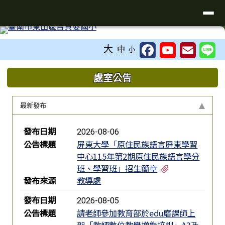
臺南市吉貝耍國小
導覽列
跳至主內容區
工具列
大
中
小
頁尾區域
上中區域內容
處室公告
最新發布
新聞列表
發布日期
2026-08-06
公告標題
屏東大學「原住民族語言屏東學習
中心115年第2期原住民族語言學分
有3個附檔
班、學習班」招生簡章
發布來源
教導處
發布日期
2026-08-05
公告標題
請老師參加教育部於edu磨課師上
架「教師數位教學增能培訓」A3及