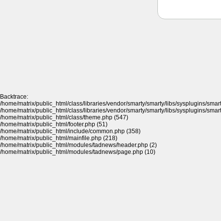
Backtrace:
/home/matrix/public_html/class/libraries/vendor/smarty/smarty/libs/sysplugins/sma
/home/matrix/public_html/class/libraries/vendor/smarty/smarty/libs/sysplugins/sma
/home/matrix/public_html/class/theme.php (547)
/home/matrix/public_html/footer.php (51)
/home/matrix/public_html/include/common.php (358)
/home/matrix/public_html/mainfile.php (218)
/home/matrix/public_html/modules/tadnews/header.php (2)
/home/matrix/public_html/modules/tadnews/page.php (10)