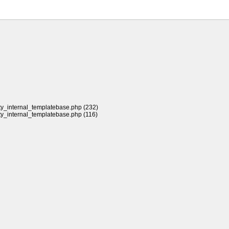
rty_internal_templatebase.php (232)
rty_internal_templatebase.php (116)