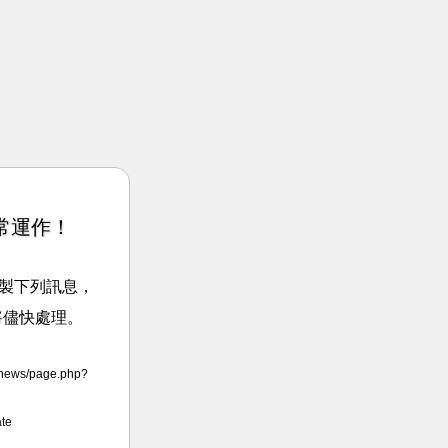
常運作！
請複製下列訊息，
將儘快處理。
news/page.php?
te