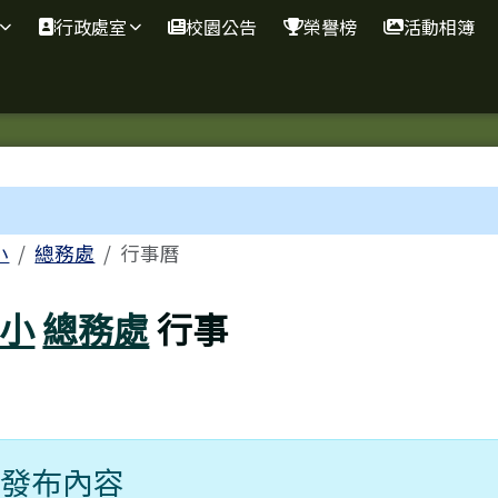
行政處室
校園公告
榮譽榜
活動相簿
域
小
總務處
行事曆
小
總務處
行事
未發布內容