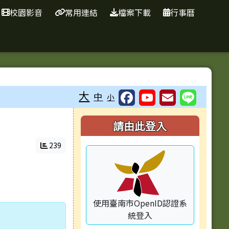
校園影音
常用連結
檔案下載
行事曆
大
中
小
右邊區域內容
請由此登入
239
使用臺南市OpenID認證系
統登入