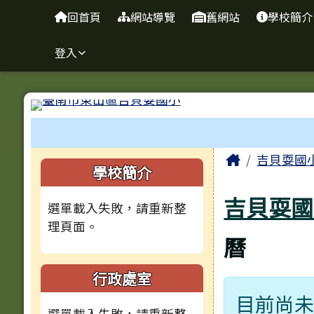
臺南市吉貝耍國小
導覽列
跳至主內容區
回首頁
網站導覽
舊網站
學校簡介
登入
工具列
頁尾區域
主內容區
Home
吉貝耍國
左邊區域內容
學校簡介
吉貝耍國
選單載入失敗，請重新整
理頁面。
曆
行政處室
目前尚
選單載入失敗，請重新整