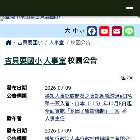
臺南市吉貝耍國小
導覽列
跳至主內容區
工具列
大
中
小
頁尾區域
主內容區域
Home
吉貝耍國小
人事室
校園公告
吉貝耍國小
人事室
校園公告
730
新聞列表
發布日期
2026-07-09
公告標題
轉知人事總處開發之資訊系統透過eCPA
單一簽入者，自本（115）年12月8日起
有2
全面實施「多因子驗證機制」一案
發布者
人事主任
發布日期
2026-07-09
公告標題
轉知行政院人事行政總處辦理之全國公