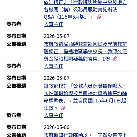
處）修正之「行政院與所屬中央及地方
各機關（構）公務員服勤實施辦法
有3個附檔
Q&A（115年5月版）」
發布者
人事主任
發布日期
2026-05-07
公告標題
市府教育局函轉教育部國民及學前教育
署修正「偏遠地區學校校長、教師久任
有2個附
獎金發給相關疑義問答集」1份
發布者
人事主任
發布日期
2026-05-07
公告標題
銓敘部修訂「公教人員保險被保險人一
次性離退給與按月攤提計算所據平均餘
命標準表」，並自民國115年6月1日起
有3個附檔
生效。
發布者
人事主任
發布日期
2026-05-06
公告標題
市府轉知行政院函以，「天然災害停止