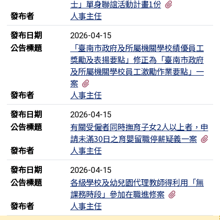
有3個附檔
士」單身聯誼活動計畫1份
發布者
人事主任
發布日期
2026-04-15
公告標題
「臺南市政府及所屬機關學校績優員工
獎勵及表揚要點」修正為「臺南市政府
及所屬機關學校員工激勵作業要點」一
有2個附檔
案
發布者
人事主任
發布日期
2026-04-15
公告標題
有關受僱者同時撫育子女2人以上者，申
有
請未滿30日之育嬰留職停薪疑義一案
發布者
人事主任
發布日期
2026-04-15
公告標題
各級學校及幼兒園代理教師得利用「無
有2個附檔
課務時段」參加在職進修案
發布者
人事主任