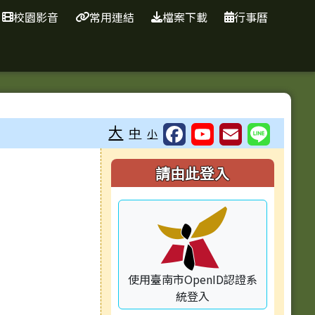
校園影音
常用連結
檔案下載
行事曆
大
中
小
右邊區域內容
請由此登入
使用臺南市OpenID認證系
統登入