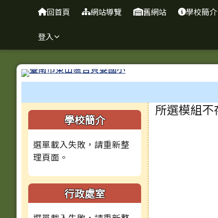
臺南市吉貝耍國小
導覽列
跳至主內容區
回首頁
網站導覽
舊網站
學校簡介
登入
工具列
頁尾區域
主內容區
所選模組不
左邊區域內容
學校簡介
選單載入失敗，請重新整
理頁面。
行政處室
選單載入失敗，請重新整