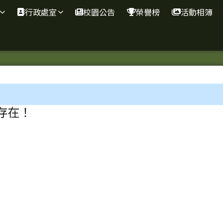
行政處室
校園公告
榮譽榜
活動相簿
域
存在！